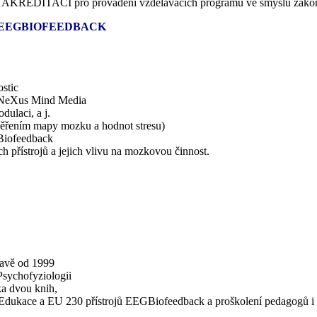
2018 AKREDITACI pro provádění vzdělávacích programů ve smyslu zák
 EEGBIOFEEDBACK
stic
k NeXus Mind Media
dulaci, a j.
 měřením mapy mozku a hodnot stresu)
 Biofeedback
h přístrojů a jejich vlivu na mozkovou činnost.
šavě od 1999
sychofyziologii
ka dvou knih,
Edukace a EU 230 přístrojů EEGBiofeedback a proškolení pedagogů i 