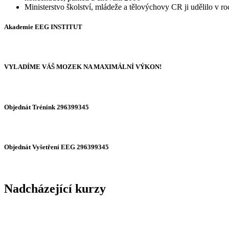
Ministerstvo školství, mládeže a tělovýchovy CR ji udělilo
Akademie EEG INSTITUT
VYLADÍME VÁŠ MOZEK NA MAXIMÁLNÍ VÝKON!
Objednát Trénink 296399345
Objednát Vyšetření EEG 296399345
Nadcházející kurzy