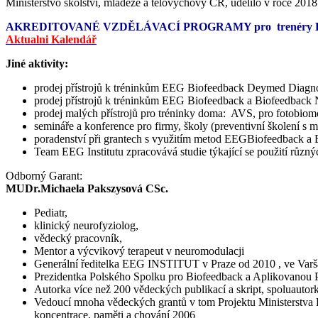
Ministerstvo školství, mládeže a tělovýchovy ČR, udělilo v roce 
AKREDITOVANÉ VZDĚLÁVACÍ PROGRAMY pro trenéry
Aktualni Kalendář
Jiné aktivity:
prodej přístrojů k tréninkům EEG Biofeedback Deymed Diagno
prodej přístrojů k tréninkům EEG Biofeedback a Biofeedbac
prodej malých přístrojů pro tréninky doma: AVS, pro fotobiomo
semináře a konference pro firmy, školy (preventivní školení s
poradenství při grantech s využitím metod EEGBiofeedback a
Team EEG Institutu zpracovává studie týkající se použití různýc
Odborný Garant:
MUDr.Michaela Pakszysová CSc.
Pediatr,
klinický neurofyziolog,
vědecký pracovník,
Mentor a výcvikový terapeut v neuromodulacji
Generální ředitelka EEG INSTITUT v Praze od 2010 , ve Var
Prezidentka Polského Spolku pro Biofeedback a Aplikovanou P
Autorka více než 200 vědeckých publikací a skript, spoluautor
Vedoucí mnoha vědeckých grantů v tom Projektu Ministerstva 
koncentrace, paměti a chování 2006