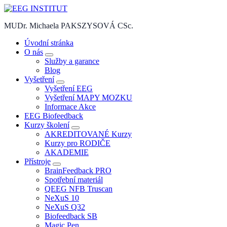
Skip
to
MUDr. Michaela PAKSZYSOVÁ CSc.
content
Úvodní stránka
O nás
Služby a garance
Blog
Vyšetření
Vyšetření EEG
Vyšetření MAPY MOZKU
Informace Akce
EEG Biofeedback
Kurzy školení
AKREDITOVANÉ Kurzy
Kurzy pro RODIČE
AKADEMIE
Přístroje
BrainFeedback PRO
Spotřební materiál
QEEG NFB Truscan
NeXuS 10
NeXuS Q32
Biofeedback SB
Magic Pen