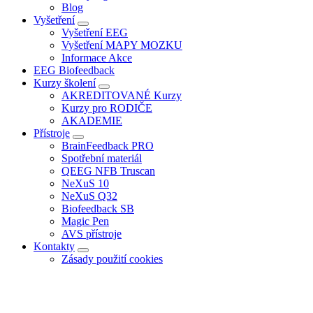
Blog
Vyšetření
Vyšetření EEG
Vyšetření MAPY MOZKU
Informace Akce
EEG Biofeedback
Kurzy školení
AKREDITOVANÉ Kurzy
Kurzy pro RODIČE
AKADEMIE
Přístroje
BrainFeedback PRO
Spotřební materiál
QEEG NFB Truscan
NeXuS 10
NeXuS Q32
Biofeedback SB
Magic Pen
AVS přístroje
Kontakty
Zásady použití cookies