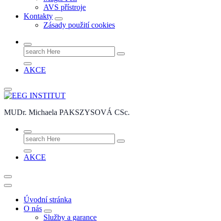
AVS přístroje
Kontakty
Zásady použití cookies
Search
for:
AKCE
MUDr. Michaela PAKSZYSOVÁ CSc.
Search
for:
AKCE
Úvodní stránka
O nás
Služby a garance