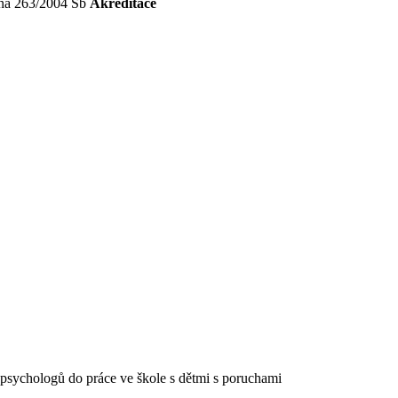
ona 263/2004 Sb
Akreditace
psychologů do práce ve škole s dětmi s poruchami