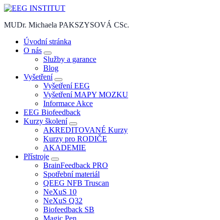
Skip
to
MUDr. Michaela PAKSZYSOVÁ CSc.
content
Úvodní stránka
O nás
Služby a garance
Blog
Vyšetření
Vyšetření EEG
Vyšetření MAPY MOZKU
Informace Akce
EEG Biofeedback
Kurzy školení
AKREDITOVANÉ Kurzy
Kurzy pro RODIČE
AKADEMIE
Přístroje
BrainFeedback PRO
Spotřební materiál
QEEG NFB Truscan
NeXuS 10
NeXuS Q32
Biofeedback SB
Magic Pen