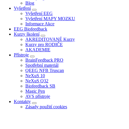
Blog
Vyšetření
Vyšetření EEG
Vyšetření MAPY MOZKU
Informace Akce
EEG Biofeedback
Kurzy školení
AKREDITOVANÉ Kurzy
Kurzy pro RODIČE
AKADEMIE
Přístroje
BrainFeedback PRO
Spotřební materiál
QEEG NFB Truscan
NeXuS 10
NeXuS Q32
Biofeedback SB
Magic Pen
AVS přístroje
Kontakty
Zásady použití cookies