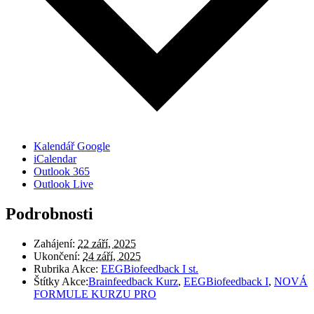
Kalendář Google
iCalendar
Outlook 365
Outlook Live
Podrobnosti
Zahájení:
22 září, 2025
Ukončení:
24 září, 2025
Rubrika Akce:
EEGBiofeedback I st.
Štítky Akce:
Brainfeedback Kurz
,
EEGBiofeedback I
,
NOVÁ
FORMULE KURZU PRO