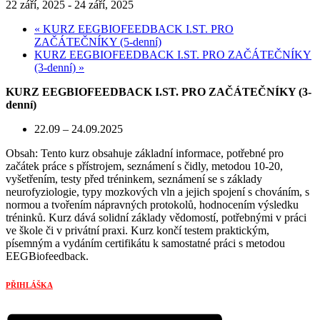
22 září, 2025
-
24 září, 2025
«
KURZ EEGBIOFEEDBACK I.ST. PRO
ZAČÁTEČNÍKY (5-denní)
KURZ EEGBIOFEEDBACK I.ST. PRO ZAČÁTEČNÍKY
(3-denní)
»
KURZ EEGBIOFEEDBACK I.ST. PRO ZAČÁTEČNÍKY (3-
denní)
22.09 – 24.09.2025
Obsah: Tento kurz obsahuje základní informace, potřebné pro
začátek práce s přístrojem, seznámení s čidly, metodou 10-20,
vyšetřením, testy před tréninkem, seznámení se s základy
neurofyziologie, typy mozkových vln a jejich spojení s chováním, s
normou a tvořením nápravných protokolů, hodnocením výsledku
tréninků. Kurz dává solidní základy vědomostí, potřebnými v práci
ve škole či v privátní praxi. Kurz končí testem praktickým,
písemným a vydáním certifikátu k samostatné práci s metodou
EEGBiofeedback.
PŘIHLÁŠKA