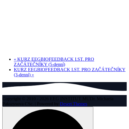
«
KURZ EEGBIOFEEDBACK I.ST. PRO
ZAČÁTEČNÍKY (5-denní)
KURZ EEGBIOFEEDBACK I.ST. PRO ZAČÁTEČNÍKY
(3-denní)
»
Copyright © 2010 - 2026 EEG INSTITUT MUDr. Michaela
Pakszysova CSc. | Powered by
Desert Themes